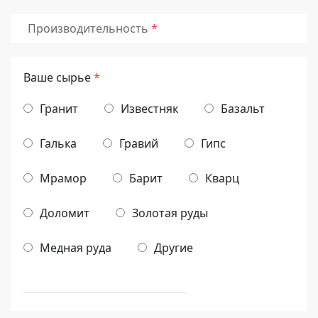
Производительность
Ваше сырье
*
Гранит
Известняк
Базальт
Галька
Гравий
Гипс
Мрамор
Барит
Кварц
Доломит
Золотая руды
Медная руда
Другие