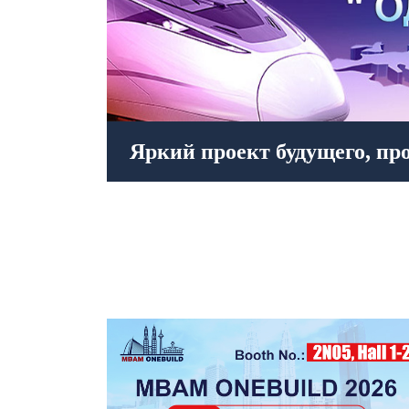
 пространство - вот для чего существует в 21
ин пояс, один путь＂