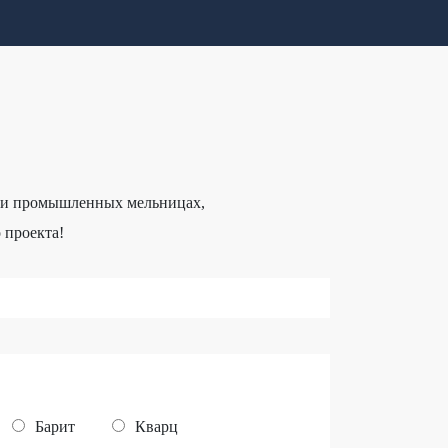
к и промышленных мельницах,
 проекта!
Барит
Кварц