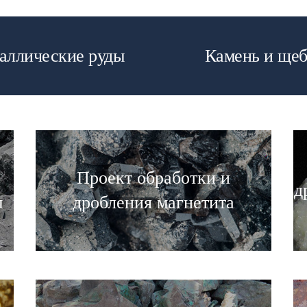
аллические руды
Камень и щеб
Проект обработки и
д
ы
дробления магнетита