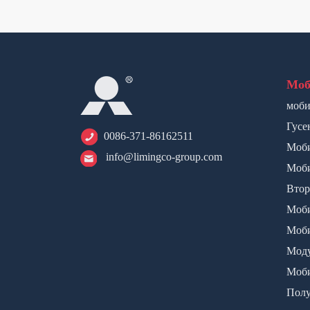
Моб
моби
уста
Гусе
0086-371-86162511
дроб
Моби
info@limingco-group.com
щёко
Моби
дроб
Втор
дроб
Моби
с ве
Моб
грох
Моду
лин
Моби
NK
Полу