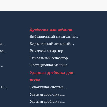
Дробилка для добычи
Вибрационный питатель по
серии SP
Керамический дисковый
рии
фильтр
Вихревой сепаратор
вая
Спиральный сепаратор
Флотационная машина
Ударная дробилка для
песка
сная
Совокупная система
Ударная дробилка с
оптимизации по серии VUS
вертикальной валом по серии
Ударная дробилка с