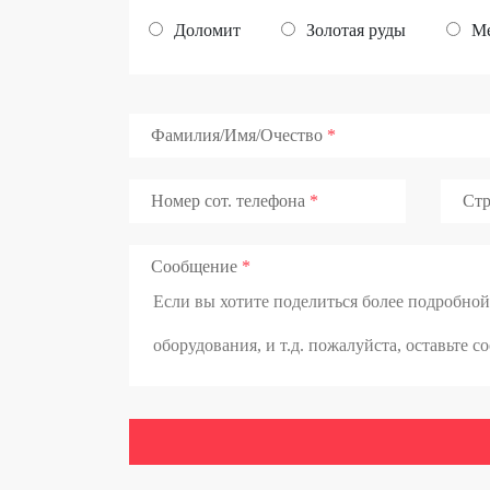
Доломит
Золотая руды
Ме
Фамилия/Имя/Очество
Номер сот. телефона
Стр
Сообщение