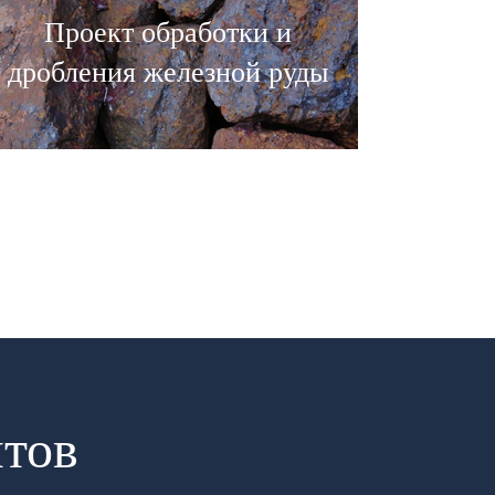
Проект обработки и
дробления железной руды
нтов