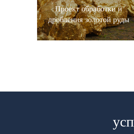
Проект обработки и
дробления золотой руды
усп