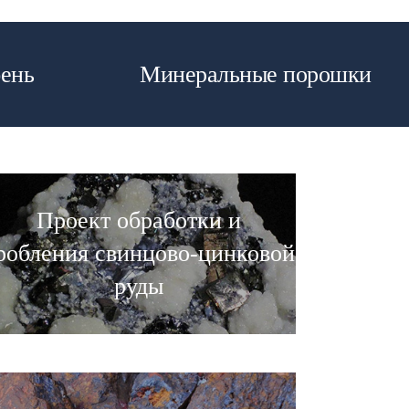
ень
Минеральные порошки
Проект обработки и
робления свинцово-цинковой
руды