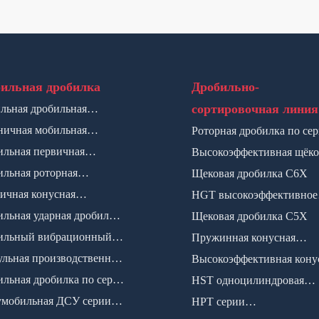
ильная дробилка
Дробильно-
сортировочная линия
льная дробильная
новка на гусеничном ходу
ничная мобильная
Роторная дробилка по се
ильная установка
льная первичная
CI5X
Высокоэффективная щёко
вая дробилка
льная роторная
дробилка по серии HJ
Щековая дробилка C6X
илка
ичная конусная
HGT высокоэффективное
илка+грохот
льная ударная дробилка
Щековая дробилка C5X
гидрационная дробилка
ртикальным валком
ильный вибрационный
Пружинная конусная
от
льная производственная
дробилка
Высокоэффективная кону
ия SMP
льная дробилка по серии
дробилка по серии CS
HST одноцилиндровая
мобильная ДСУ серии
гидравлическая конусная
HPT серии