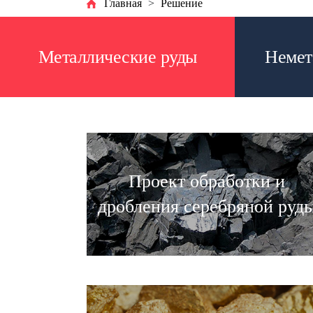
Главная
>
Решение
Металлические руды
Немет
Проект обработки и
дробления серебряной руд