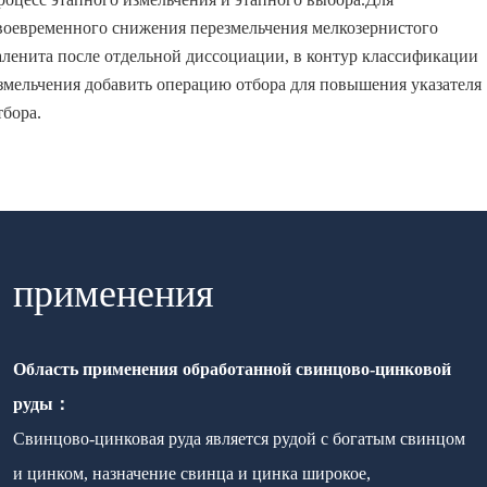
воевременного снижения перезмельчения мелкозернистого
аленита после отдельной диссоциации, в контур классификации
змельчения добавить операцию отбора для повышения указателя
тбора.
применения
Область применения обработанной свинцово-цинковой
руды：
Свинцово-цинковая руда является рудой с богатым свинцом
и цинком, назначение свинца и цинка широкое,