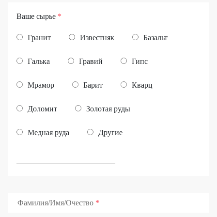
Ваше сырье
*
Гранит
Известняк
Базальт
Галька
Гравий
Гипс
Мрамор
Барит
Кварц
Доломит
Золотая руды
Медная руда
Другие
Фамилия/Имя/Очество