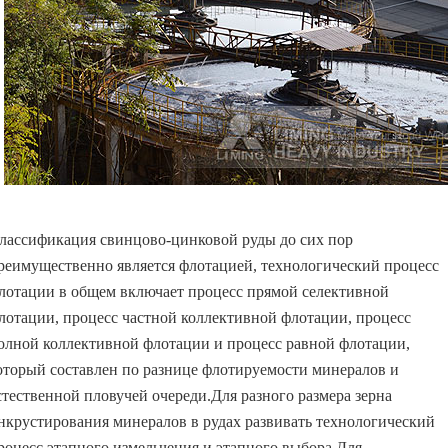
лассификация свинцово-цинковой руды до сих пор
реимущественно является флотацией, технологический процесс
лотации в общем включает процесс прямой селективной
лотации, процесс частной коллективной флотации, процесс
олной коллективной флотации и процесс равной флотации,
оторый составлен по разнице флотируемости минералов и
стественной пловучей очереди.Для разного размера зерна
нкрустирования минералов в рудах развивать технологический
роцесс этапного измельчения и этапного выбора.Для