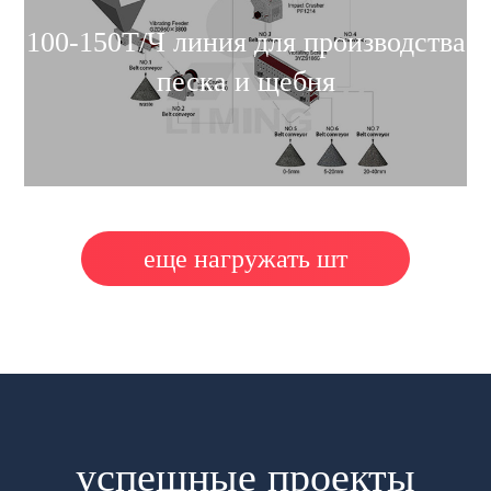
100-150Т/Ч линия для производства
песка и щебня
еще нагружать шт
успешные проекты