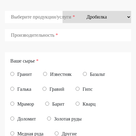
Выберите продукции/услуги
Производительность
Ваше сырье
*
Гранит
Известняк
Базальт
Галька
Гравий
Гипс
Мрамор
Барит
Кварц
Доломит
Золотая руды
Медная руда
Другие