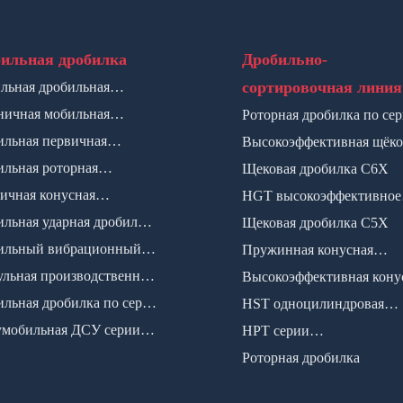
ильная дробилка
Дробильно-
сортировочная линия
льная дробильная
новка на гусеничном ходу
ничная мобильная
Роторная дробилка по се
ильная установка
льная первичная
CI5X
Высокоэффективная щёко
вая дробилка
льная роторная
дробилка по серии HJ
Щековая дробилка C6X
илка
ичная конусная
HGT высокоэффективное
илка+грохот
льная ударная дробилка
Щековая дробилка C5X
гидрационная дробилка
ртикальным валком
ильный вибрационный
Пружинная конусная
от
льная производственная
дробилка
Высокоэффективная кону
ия SMP
льная дробилка по серии
дробилка по серии CS
HST одноцилиндровая
мобильная ДСУ серии
гидравлическая конусная
HPT серии
дробилка
высокоэффективная
Роторная дробилка
гидравлическая конусная