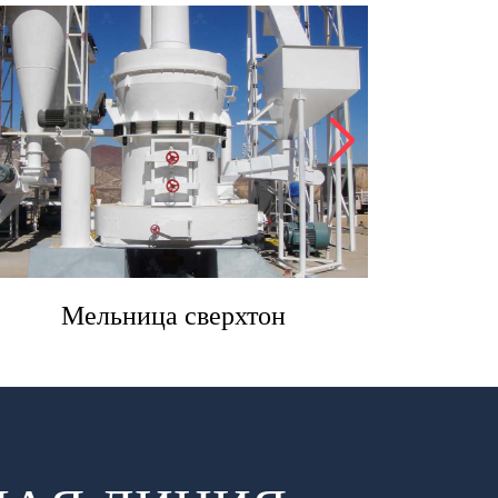
Мельница сверхтон
VS