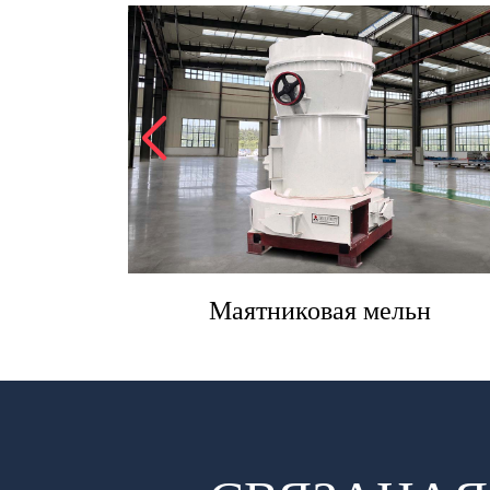
а
Маятниковая мельн