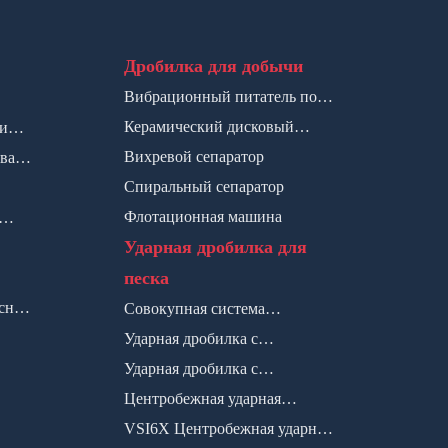
Дробилка для добычи
Вибрационный питатель по
серии SP
Керамический дисковый
рии
фильтр
Вихревой сепаратор
вая
Спиральный сепаратор
Флотационная машина
Ударная дробилка для
песка
сная
Совокупная система
Ударная дробилка с
оптимизации по серии VUS
вертикальной валом по серии
Ударная дробилка с
PCL
вертикальным валом по серии
Центробежная ударная
VSI
дробилка по серии VSI5X
VSI6X Центробежная ударная