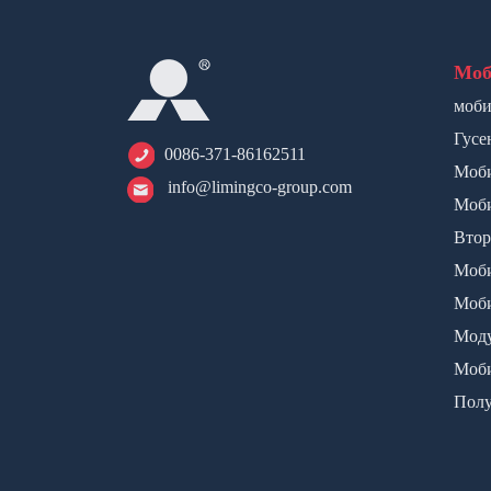
Моб
моби
уста
Гусе
0086-371-86162511
дроб
Моби
info@limingco-group.com
щёко
Моби
дроб
Втор
дроб
Моби
с ве
Моб
грох
Моду
лин
Моби
NK
Полу
MK