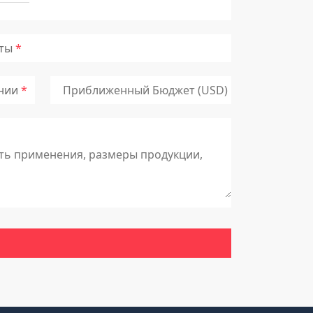
чты
нии