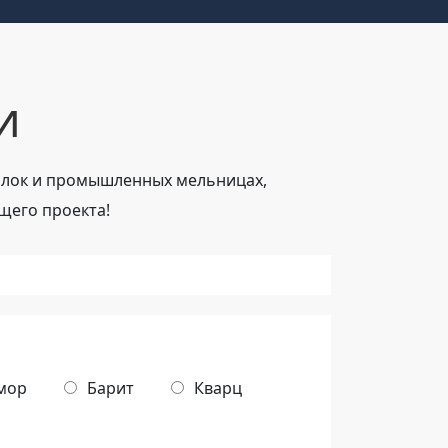
и
билок и промышленных мельницах,
щего проекта!
мор
Барит
Кварц