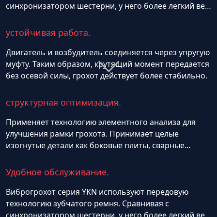
синхронизатором шестерни, у него более легкий вес
и легче в ремонте. Принимает конструкцию
внешнего эксцентричного болта как возбудитель.
устойчивая работа.
Сравнивая с другими видами возбудителя, как
эксцентричный вал, внешний эксцентричный блок
Двигатель и возбудитель соединяется через упругую
более удобно в ремонте. Возбудители соединяется
муфту. Таким образом, крутящий момент передается
друг с другом через универсальный шарнир, очень
без осевой силы, грохот действует более стабильно.
удобно в сборке.
структурная оптимизация.
Применяет технологию элементного анализа для
улучшения рамки грохота. Принимает целые
изогнутые детали как боковые плиты, сварные
трещины не бывает.По путём добавления или
убавления количества эксцентричного блока
Удобное обслуживание.
удовлетворяет разные требования центробежной
силы, пригодится к разному требованию амплитуда.
Виброгрохот серия YKN используют передовую
технологию зубчатого ремня. Сравнивая с
синхронизатором шестерни, у него более легкий вес