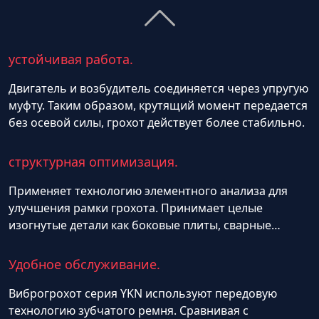
устойчивая работа.
Двигатель и возбудитель соединяется через упругую
муфту. Таким образом, крутящий момент передается
без осевой силы, грохот действует более стабильно.
структурная оптимизация.
Применяет технологию элементного анализа для
улучшения рамки грохота. Принимает целые
изогнутые детали как боковые плиты, сварные
трещины не бывает.По путём добавления или
убавления количества эксцентричного блока
Удобное обслуживание.
удовлетворяет разные требования центробежной
силы, пригодится к разному требованию амплитуда.
Виброгрохот серия YKN используют передовую
технологию зубчатого ремня. Сравнивая с