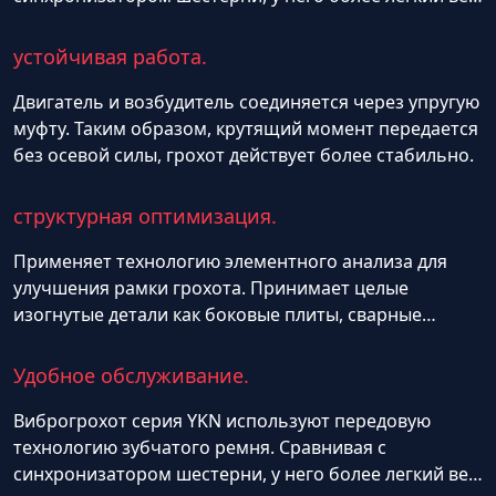
и легче в ремонте. Принимает конструкцию
внешнего эксцентричного болта как возбудитель.
устойчивая работа.
Сравнивая с другими видами возбудителя, как
эксцентричный вал, внешний эксцентричный блок
Двигатель и возбудитель соединяется через упругую
более удобно в ремонте. Возбудители соединяется
муфту. Таким образом, крутящий момент передается
друг с другом через универсальный шарнир, очень
без осевой силы, грохот действует более стабильно.
удобно в сборке.
структурная оптимизация.
Применяет технологию элементного анализа для
улучшения рамки грохота. Принимает целые
изогнутые детали как боковые плиты, сварные
трещины не бывает.По путём добавления или
убавления количества эксцентричного блока
Удобное обслуживание.
удовлетворяет разные требования центробежной
силы, пригодится к разному требованию амплитуда.
Виброгрохот серия YKN используют передовую
технологию зубчатого ремня. Сравнивая с
синхронизатором шестерни, у него более легкий вес