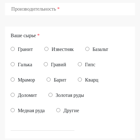
Производительность
Ваше сырье
*
Гранит
Известняк
Базальт
Галька
Гравий
Гипс
Мрамор
Барит
Кварц
Доломит
Золотая руды
Медная руда
Другие