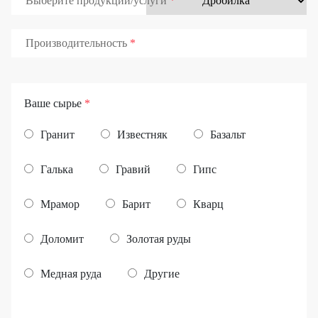
Выберите продукции/услуги
Производительность
Ваше сырье
*
Гранит
Известняк
Базальт
Галька
Гравий
Гипс
Мрамор
Барит
Кварц
Доломит
Золотая руды
Медная руда
Другие