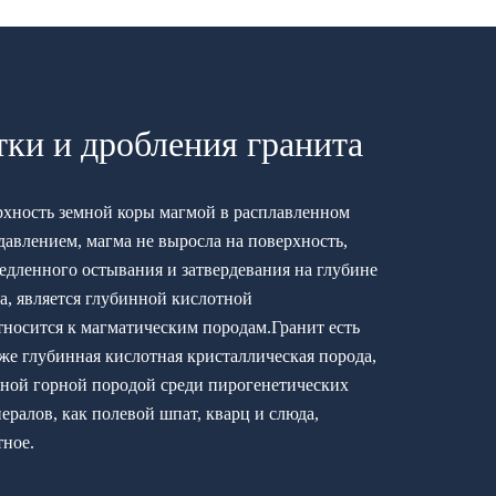
тки и дробления гранита
рхность земной коры магмой в расплавленном
давлением, магма не выросла на поверхность,
медленного остывания и затвердевания на глубине
а, является глубинной кислотной
тносится к магматическим породам.Гранит есть
же глубинная кислотная кристаллическая порода,
нной горной породой среди пирогенетических
нералов, как полевой шпат, кварц и слюда,
тное.