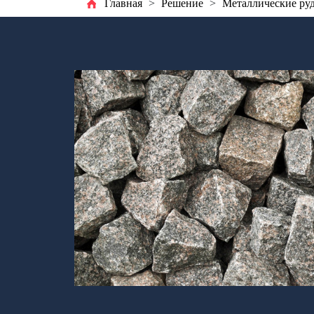
Главная
>
Решение
>
Металлические ру