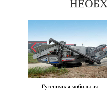
НЕОБ
я д
Вторичная конусная д