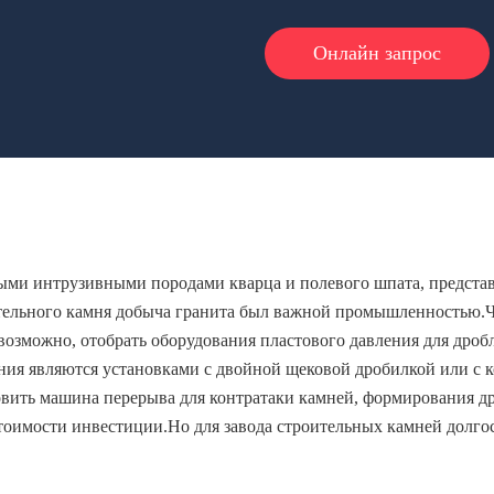
Онлайн запрос
ыми интрузивными породами кварца и полевого шпата, предста
ительного камня добыча гранита был важной промышленностью.Чт
возможно, отобрать оборудования пластового давления для дроб
ия являются установками с двойной щековой дробилкой или с к
овить машина перерыва для контратаки камней, формирования др
стоимости инвестиции.Но для завода строительных камней долг