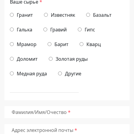
Ваше сырье
*
Гранит
Известняк
Базальт
Галька
Гравий
Гипс
Мрамор
Барит
Кварц
Доломит
Золотая руды
Медная руда
Другие
Фамилия/Имя/Очество
Адрес электронной почты